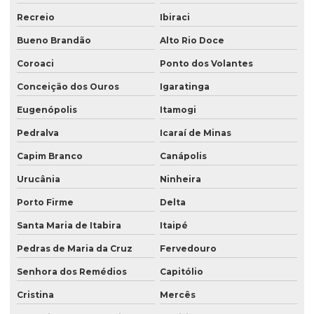
Recreio
Ibiraci
Bueno Brandão
Alto Rio Doce
Coroaci
Ponto dos Volantes
Conceição dos Ouros
Igaratinga
Eugenópolis
Itamogi
Pedralva
Icaraí de Minas
Capim Branco
Canápolis
Urucânia
Ninheira
Porto Firme
Delta
Santa Maria de Itabira
Itaipé
Pedras de Maria da Cruz
Fervedouro
Senhora dos Remédios
Capitólio
Cristina
Mercês