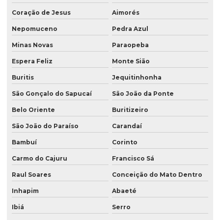
Coração de Jesus
Aimorés
Nepomuceno
Pedra Azul
Minas Novas
Paraopeba
Espera Feliz
Monte Sião
Buritis
Jequitinhonha
São Gonçalo do Sapucaí
São João da Ponte
Belo Oriente
Buritizeiro
São João do Paraíso
Carandaí
Bambuí
Corinto
Carmo do Cajuru
Francisco Sá
Raul Soares
Conceição do Mato Dentro
Inhapim
Abaeté
Ibiá
Serro