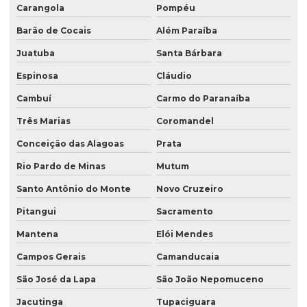
Carangola
Pompéu
Barão de Cocais
Além Paraíba
Juatuba
Santa Bárbara
Espinosa
Cláudio
Cambuí
Carmo do Paranaíba
Três Marias
Coromandel
Conceição das Alagoas
Prata
Rio Pardo de Minas
Mutum
Santo Antônio do Monte
Novo Cruzeiro
Pitangui
Sacramento
Mantena
Elói Mendes
Campos Gerais
Camanducaia
São José da Lapa
São João Nepomuceno
Jacutinga
Tupaciguara