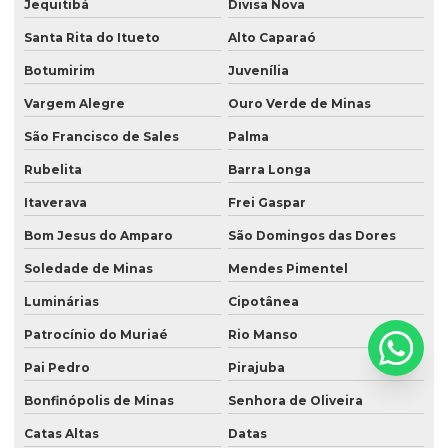
Jequitibá
Divisa Nova
Santa Rita do Itueto
Alto Caparaó
Botumirim
Juvenília
Vargem Alegre
Ouro Verde de Minas
São Francisco de Sales
Palma
Rubelita
Barra Longa
Itaverava
Frei Gaspar
Bom Jesus do Amparo
São Domingos das Dores
Soledade de Minas
Mendes Pimentel
Luminárias
Cipotânea
Patrocínio do Muriaé
Rio Manso
Pai Pedro
Pirajuba
Bonfinópolis de Minas
Senhora de Oliveira
Catas Altas
Datas