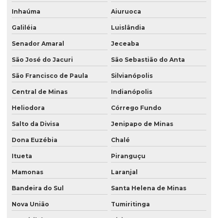
Inhaúma
Aiuruoca
Galiléia
Luislândia
Senador Amaral
Jeceaba
São José do Jacuri
São Sebastião do Anta
São Francisco de Paula
Silvianópolis
Central de Minas
Indianópolis
Heliodora
Córrego Fundo
Salto da Divisa
Jenipapo de Minas
Dona Euzébia
Chalé
Itueta
Piranguçu
Mamonas
Laranjal
Bandeira do Sul
Santa Helena de Minas
Nova União
Tumiritinga