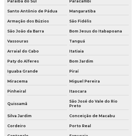
Paraíba do Sul
Paracambi
Santo Antônio de Pádua
Mangaratiba
Armação dos Búzios
São Fidélis
São João da Barra
Bom Jesus do Itabapoana
Vassouras
Tanguá
Arraial do Cabo
Itatiaia
Paty do Alferes
Bom Jardim
Iguaba Grande
Piraí
Miracema
Miguel Pereira
Pinheiral
Itaocara
São José do Vale do Rio
Quissamã
Preto
Silva Jardim
Conceição de Macabu
Cordeiro
Porto Real
Cantagalo
Sapucaia