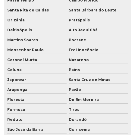
Passa Tempo
Campo Florido
Santa Rita de Caldas
Santa Bárbara do Leste
Orizânia
Pratápolis
Delfinópolis
Alto Jequitibá
Martins Soares
Pocrane
Monsenhor Paulo
Frei Inocêncio
Coronel Murta
Nazareno
Coluna
Pains
Japonvar
Santa Cruz de Minas
Araponga
Pavão
Florestal
Delfim Moreira
Formoso
Tiros
Reduto
Durandé
São José da Barra
Guiricema