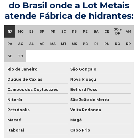
do Brasil onde a Lot Metais
atende Fábrica de hidrantes:
GO e
RJ
MG
ES
SP
PR
SC
RS
PE
BA
CE
AM
DF
PA
AC
AL
AP
MA
MT
MS
PB
PI
RN
RO
RR
SE
TO
Rio de Janeiro
São Gonçalo
Duque de Caxias
Nova Iguaçu
Campos dos Goytacazes
Belford Roxo
Niterói
São João de Meriti
Petrópolis
Volta Redonda
Macaé
Magé
Itaboraí
Cabo Frio