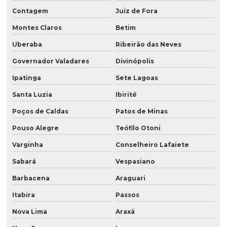
Contagem
Juiz de Fora
Montes Claros
Betim
Uberaba
Ribeirão das Neves
Governador Valadares
Divinópolis
Ipatinga
Sete Lagoas
Santa Luzia
Ibirité
Poços de Caldas
Patos de Minas
Pouso Alegre
Teófilo Otoni
Varginha
Conselheiro Lafaiete
Sabará
Vespasiano
Barbacena
Araguari
Itabira
Passos
Nova Lima
Araxá