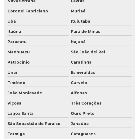
Nova Serrana
Lavras
Coronel Fabriciano
Muriaé
Ubá
Ituiutaba
Itaúna
Pará de Minas
Paracatu
Itajubá
Manhuaçu
São João del Rei
Patrocínio
Caratinga
Unaí
Esmeraldas
Timóteo
Curvelo
João Monlevade
Alfenas
Viçosa
Três Corações
Lagoa Santa
Ouro Preto
São Sebastião do Paraíso
Janaúba
Formiga
Cataguases