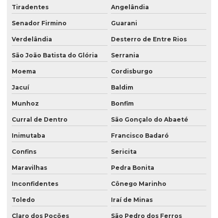
Tiradentes
Angelândia
Senador Firmino
Guarani
Verdelândia
Desterro de Entre Rios
São João Batista do Glória
Serrania
Moema
Cordisburgo
Jacuí
Baldim
Munhoz
Bonfim
Curral de Dentro
São Gonçalo do Abaeté
Inimutaba
Francisco Badaró
Confins
Sericita
Maravilhas
Pedra Bonita
Inconfidentes
Cônego Marinho
Toledo
Iraí de Minas
Claro dos Poções
São Pedro dos Ferros