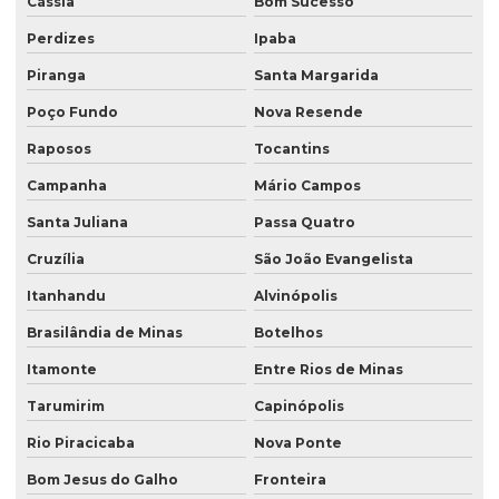
Cássia
Bom Sucesso
Perdizes
Ipaba
Piranga
Santa Margarida
Poço Fundo
Nova Resende
Raposos
Tocantins
Campanha
Mário Campos
Santa Juliana
Passa Quatro
Cruzília
São João Evangelista
Itanhandu
Alvinópolis
Brasilândia de Minas
Botelhos
Itamonte
Entre Rios de Minas
Tarumirim
Capinópolis
Rio Piracicaba
Nova Ponte
Bom Jesus do Galho
Fronteira