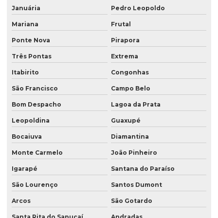
Januária
Pedro Leopoldo
Mariana
Frutal
Ponte Nova
Pirapora
Três Pontas
Extrema
Itabirito
Congonhas
São Francisco
Campo Belo
Bom Despacho
Lagoa da Prata
Leopoldina
Guaxupé
Bocaiuva
Diamantina
Monte Carmelo
João Pinheiro
Igarapé
Santana do Paraíso
São Lourenço
Santos Dumont
Arcos
São Gotardo
Santa Rita do Sapucaí
Andradas