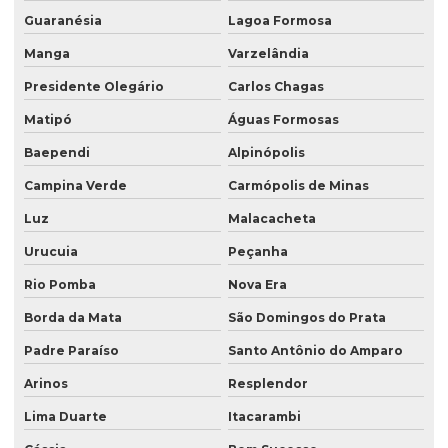
Guaranésia
Lagoa Formosa
Manga
Varzelândia
Presidente Olegário
Carlos Chagas
Matipó
Águas Formosas
Baependi
Alpinópolis
Campina Verde
Carmópolis de Minas
Luz
Malacacheta
Urucuia
Peçanha
Rio Pomba
Nova Era
Borda da Mata
São Domingos do Prata
Padre Paraíso
Santo Antônio do Amparo
Arinos
Resplendor
Lima Duarte
Itacarambi