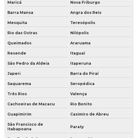
Maricá
Nova Friburgo
Barra Mansa
Angra dos Reis
Mesquita
Teresópolis
Rio das Ostras
Nilópolis
Queimados
Araruama
Resende
Itaguaí
São Pedro da Aldeia
Itaperuna
Japeri
Barra do Piraí
Saquarema
Seropédica
Três Rios
Valença
Cachoeiras de Macacu
Rio Bonito
Guapimirim
Casimiro de Abreu
São Francisco de
Paraty
Itabapoana