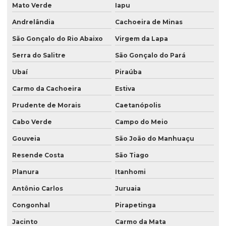
Mato Verde
Iapu
Andrelândia
Cachoeira de Minas
São Gonçalo do Rio Abaixo
Virgem da Lapa
Serra do Salitre
São Gonçalo do Pará
Ubaí
Piraúba
Carmo da Cachoeira
Estiva
Prudente de Morais
Caetanópolis
Cabo Verde
Campo do Meio
Gouveia
São João do Manhuaçu
Resende Costa
São Tiago
Planura
Itanhomi
Antônio Carlos
Juruaia
Congonhal
Pirapetinga
Jacinto
Carmo da Mata