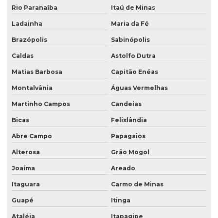
Rio Paranaíba
Itaú de Minas
Ladainha
Maria da Fé
Brazópolis
Sabinópolis
Caldas
Astolfo Dutra
Matias Barbosa
Capitão Enéas
Montalvânia
Águas Vermelhas
Martinho Campos
Candeias
Bicas
Felixlândia
Abre Campo
Papagaios
Alterosa
Grão Mogol
Joaíma
Areado
Itaguara
Carmo de Minas
Guapé
Itinga
Ataléia
Itapagipe